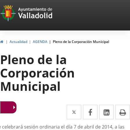
Portal
Jump to content
Web
del
Ayuntamiento
Home
Actualidad
AGENDA
Pleno de la Corporación Municipal
de
Pleno de la
Valladolid
Corporación
Municipal
Twitter
Enlace
Facebook
Enlace
Linked
Enlace
P
a
a
a
escripción
 celebrará sesión ordinaria el día 7 de abril de 2014, a las
una
una
una