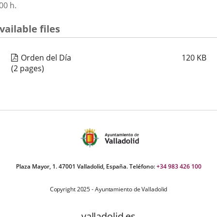
00 h.
aplicación
aplicación
aplica
vailable files
externa.
externa.
extern
Orden del Día
120
KB
(2 pages)
Plaza Mayor, 1. 47001 Valladolid, España. Teléfono:
+34 983 426 100
Copyright 2025 - Ayuntamiento de Valladolid
valladolid.es