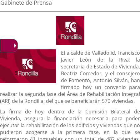
la
Fuente
Gabinete de Prensa
noticia
externa.
externa.
externa.
de
la
noticia
Descripción
El alcalde de Valladolid, Francisco
Javier León de la Riva; la
secretaria de Estado de Vivienda,
Beatriz Corredor, y el consejero
de Fomento, Antonio Silván, han
firmado hoy un convenio para
realizar la segunda fase del Área de Rehabilitación Integral
(ARI) de la Rondilla, del que se beneficiarán 570 viviendas.
La firma de hoy, dentro de la Comisión Bilateral de
Vivienda, asegura la financiación necesaria para poder
ejecutar la rehabilitación de los edificios y viviendas que no
pudieron acogerse a la primera fase, en la que se
reformaron 41 inmuebles con un total de 482 viviendas,