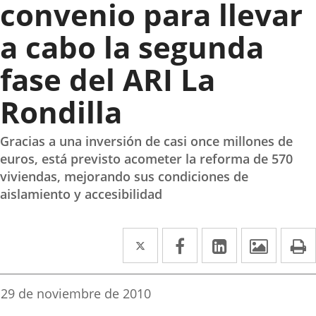
convenio para llevar
a cabo la segunda
fase del ARI La
Rondilla
Gracias a una inversión de casi once millones de
euros, está previsto acometer la reforma de 570
viviendas, mejorando sus condiciones de
aislamiento y accesibilidad
Twitter
Enlace
Facebook
Enlace
Linkedin
Enlace
Image
P
a
a
a
una
una
una
Fecha
29 de noviembre de 2010
de
aplicación
aplicación
aplicación