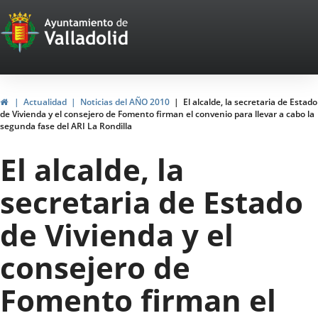
Portal
Jump to content
Web
del
Ayuntamiento
Home
Actualidad
Noticias del AÑO 2010
El alcalde, la secretaria de Estado
de Vivienda y el consejero de Fomento firman el convenio para llevar a cabo la
de
segunda fase del ARI La Rondilla
Valladolid
El alcalde, la
secretaria de Estado
de Vivienda y el
consejero de
Fomento firman el