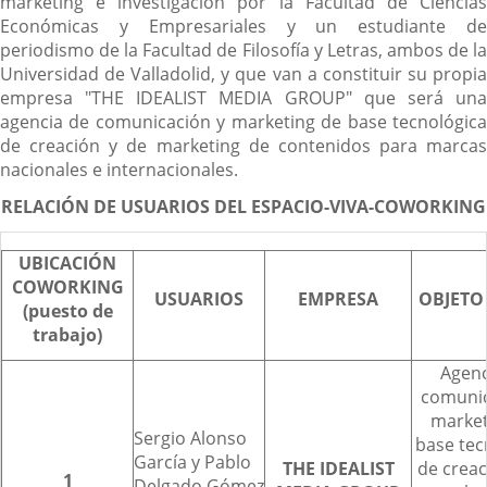
marketing e investigación por la Facultad de Ciencias
Económicas y Empresariales y un estudiante de
periodismo de la Facultad de Filosofía y Letras, ambos de la
Universidad de Valladolid, y que van a constituir su propia
empresa "THE IDEALIST MEDIA GROUP" que será una
agencia de comunicación y marketing de base tecnológica
de creación y de marketing de contenidos para marcas
nacionales e internacionales.
RELACIÓN DE USUARIOS DEL ESPACIO-VIVA-COWORKING
UBICACIÓN
COWORKING
USUARIOS
EMPRESA
OBJETO
(puesto de
trabajo)
Agenc
comunic
market
Sergio Alonso
base tec
García y Pablo
THE IDEALIST
de creac
1
Delgado Gómez