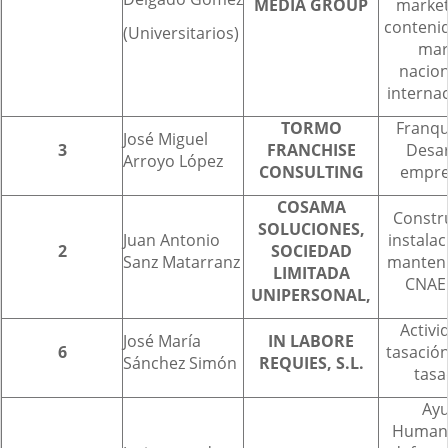
MEDIA GROUP
market
conteni
(Universitarios)
mar
nacion
interna
TORMO
Franqu
José Miguel
3
FRANCHISE
Desar
Arroyo López
CONSULTING
empre
COSAMA
Constr
SOLUCIONES,
Juan Antonio
instalac
2
SOCIEDAD
Sanz Matarranz
manten
LIMITADA
CNAE
UNIPERSONAL,
Activi
José María
IN LABORE
6
tasación
Sánchez Simón
REQUIES, S.L.
tasa
Ay
Humani