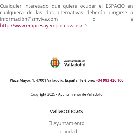
Cualquier interesado que quiera ocupar el ESPACIO en
cualquiera de las dos alternativas deberán dirigirse a
información@smviva.com o a
Enlace
http://www.empresayempleo.uva.es/
.
a
una
aplicación
externa.
Plaza Mayor, 1. 47001 Valladolid, España. Teléfono:
+34 983 426 100
Copyright 2025 - Ayuntamiento de Valladolid
valladolid.es
El Ayuntamiento
Tu ciudad