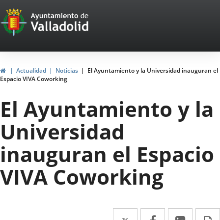
Portal
Jump to content
Web
del
Ayuntamiento
Home
Actualidad
Noticias
El Ayuntamiento y la Universidad inauguran el
Espacio VIVA Coworking
de
El Ayuntamiento y la
Valladolid
Universidad
inauguran el Espacio
VIVA Coworking
Twitter
Enlace
Facebook
Enlace
Linked
Enlace
P