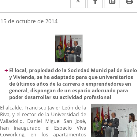
a
a
a
una
una
una
Fecha
15 de octubre de 2014
de
aplicación
aplicación
aplica
la
noticia
externa.
externa.
extern
Descripción
El local, propiedad de la Sociedad Municipal de Suelo
y Vivienda, se ha adaptado para que universitarios
de últimos años de la carrera o emprendedores en
general, dispongan de un espacio adecuado para
poder desarrollar su actividad profesional
El alcalde, Francisco Javier León de la
Riva, y el rector de la Universidad de
Valladolid, Daniel Miguel San José,
han inaugurado el Espacio Viva
Coworking, en los apartamentos