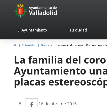
Portal
Jump to content
avaTop
Web
del
Ayuntamiento
valladolid.es
El Ayuntamiento
Tu ciudad
de
Home
Actualidad
Noticias
La familia del coronel Román López M
Valladolid
La familia del co
Ayuntamiento una 
placas estereoscóp
Twitter
Enlace
Facebook
Enlace
Fecha
16 de abril de 2015