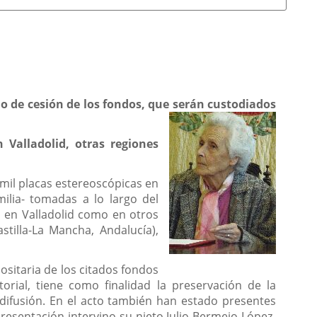
rdo de cesión de los fondos, que serán custodiados
 Valladolid, otras regiones
mil placas estereoscópicas en
milia- tomadas a lo largo del
o en Valladolid como en otros
stilla-La Mancha, Andalucía),
positaria de los citados fondos
rial, tiene como finalidad la preservació
n de la
u difusión. En el acto también han estado presentes
resentación intervino su nieto Julio Bermejo López-