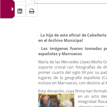
de
a
a
la
Linkedin
Enlace
Print
una
noticia
una
a
aplicación
aplicación
una
externa.
externa.
aplicación
Descripción
·
La hija de este oficial de Caballer
externa.
en el Archivo Municipal
·
Las imágenes fueron tomadas por
españolas y Marruecos
María de las Mercedes López-Muñiz G
soporte cristal con fotografías de di
primer cuarto del siglo XX por su p
lugares de la geografía española (Ca
incluso en Marruecos, con destino al 
Esta donación, cuya firma han formaliz
en un acto des
integridad físi
algunos nietos 