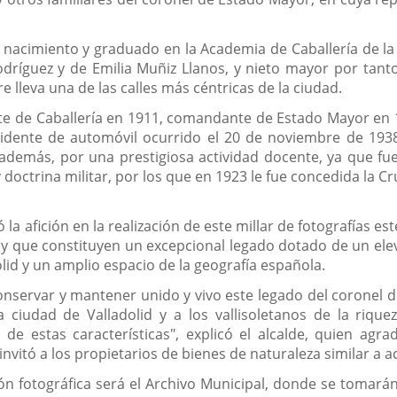
e nacimiento y graduado en la Academia de Caballería de la
dríguez y de Emilia Muñiz Llanos, y nieto mayor por tanto
lleva una de las calles más céntricas de la ciudad.
iente de Caballería en 1911, comandante de Estado Mayor en
cidente de automóvil ocurrido el 20 de noviembre de 19
demás, por una prestigiosa actividad docente, ya que fu
 doctrina militar, por los que en 1923 le fue concedida la Cru
ó la afición en la realización de este millar de fotografías
y que constituyen un excepcional legado dotado de un elev
lid y un amplio espacio de la geografía española.
conservar y mantener unido y vivo este legado del corone
 ciudad de Valladolid y a los vallisoletanos de la rique
 de estas características", explicó el alcalde, quien agra
 invitó a los propietarios de bienes de naturaleza similar a 
ión fotográfica será el Archivo Municipal, donde se tomará