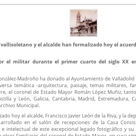
ía vallisoletano y el alcalde han formalizado hoy el acue
 el militar durante el primer cuarto del siglo XX en
onzález-Madroño ha donado al Ayuntamiento de Valladolid 
versa temática -arquitectura, paisaje, temas militares, fa
adre, el coronel de Estado Mayor Román López Muñiz, tant
stilla y León, Galicia, Cantabria, Madrid, Extremadura, Ca
Archivo Municipal.
ado hoy el alcalde, Francisco Javier León de la Riva, y la de
arrollado en el salón de recepciones de la Casa Consisto
ca e intelectual de este excepcional legado fotográfico y s
y otros familiares del coronel de Estado Mayor, en cuya rep