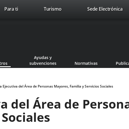
This
Li
Para ti
Turismo
Sede Electrónica
Accesibilidad
Trabaja con nosotros
Contac
link
to
will
ext
open
app
in
a
pop-
up
Ayudas y
window.
tros
subvenciones
Normativas
Public
a Ejecutiva del Área de Personas Mayores, Familia y Servicios Sociales
va del Área de Person
 Sociales