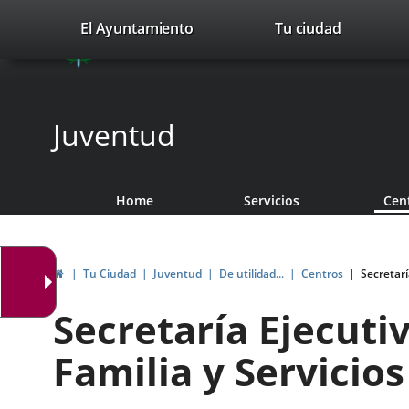
Portal
Jump to content
valladolid.es
El Ayuntamiento
Tu ciudad
avaTop
Web
del
Ayuntamiento
Juventud
de
Valladolid
Home
Servicios
Cen
Home
Tu Ciudad
Juventud
De utilidad...
Centros
Secretarí
Secretaría Ejecuti
Familia y Servicios