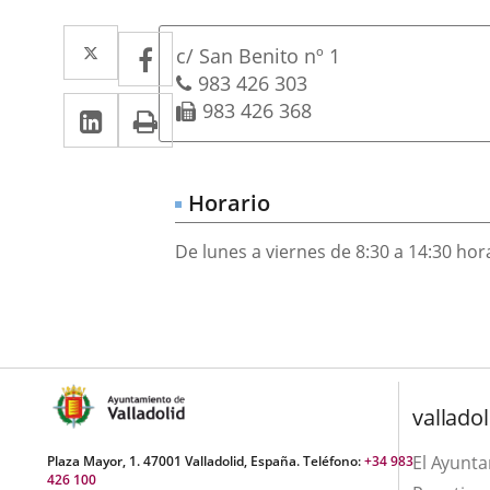
Dirección
Twitter
Enlace
Facebook
Enlace
Postal
c/ San Benito nº 1
a
a
address
Phones
983 426 303
Linkedin
Enlace
Print
Fax
983 426 368
una
una
a
aplicación
aplicación
una
externa.
externa.
Horario
aplicación
De lunes a viernes de 8:30 a 14:30 hor
externa.
valladol
El Ayunt
Plaza Mayor, 1. 47001 Valladolid, España. Teléfono:
+34 983
426 100