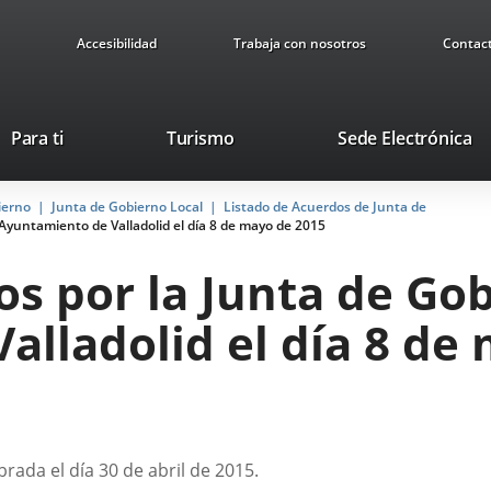
Accesibilidad
Trabaja con nosotros
Contac
This
Li
Para ti
Turismo
Sede Electrónica
link
to
will
ex
ierno
Junta de Gobierno Local
Listado de Acuerdos de Junta de
open
ap
Ayuntamiento de Valladolid el día 8 de mayo de 2015
in
a
s por la Junta de Gob
pop-
up
alladolid el día 8 de
window.
rada el día 30 de abril de 2015.