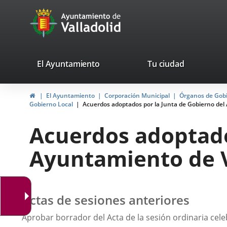
Portal
Jump to content
avaTop
Web
del
Ayuntamiento
valladolid.es
El Ayuntamiento
Tu ciudad
de
Home
El Ayuntamiento
Corporación Municipal
Órganos de Gob
Valladolid
Gobierno Local
Acuerdos adoptados por la Junta de Gobierno del 
Acuerdos adoptado
Ayuntamiento de V
Actas de sesiones anteriores
Aprobar borrador del Acta de la sesión ordinaria celeb