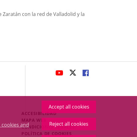
Zaratán con la red de Valladolid y la
avaHeaderSocial
LINK
LINK
LINK
TO
TO
TO
EXTERNAL
EXTERNAL
EXTERNAL
APPLICATION.
APPLICATION.
APPLICATION.
Accept all cookies
Menú
ACCESIBILIDAD
Legal
MAPA WEB
Reject all cookies
 cookies and
Footer
CONDICIONES LEGALES
POLÍTICA DE COOKIES