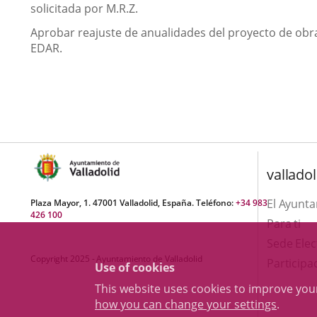
solicitada por M.R.Z.
Aprobar reajuste de anualidades del proyecto de obra
EDAR.
valladol
El Ayunt
Plaza Mayor, 1. 47001 Valladolid, España. Teléfono:
+34 983
426 100
Para ti
Sede Elec
Copyright 2025 - Ayuntamiento de Valladolid
Participa
Use of cookies
This website uses cookies to improve yo
how you can change your settings
.