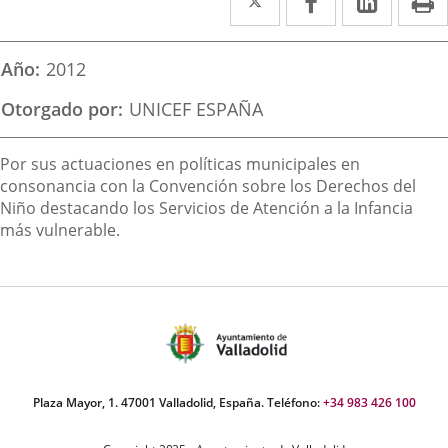
a
a
a
una
una
una
Año
2012
aplicación
aplicación
aplica
Otorgado por
UNICEF ESPAÑA
externa.
externa.
extern
Descripción
Por sus actuaciones en políticas municipales en
consonancia con la Convención sobre los Derechos del
Niño destacando los Servicios de Atención a la Infancia
más vulnerable.
Plaza Mayor, 1. 47001 Valladolid, España. Teléfono:
+34 983 426 100