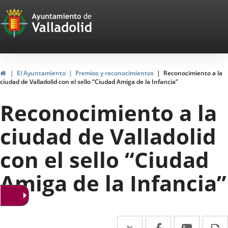
Portal
Jump to content
Web
del
Ayuntamiento
Home
El Ayuntamiento
Premios y reconocimientos
Reconocimiento a la
ciudad de Valladolid con el sello “Ciudad Amiga de la Infancia”
de
Reconocimiento a la
Valladolid
ciudad de Valladolid
con el sello “Ciudad
Amiga de la Infancia”
Twitter
Enlace
Facebook
Enlace
Linked
Enlace
P