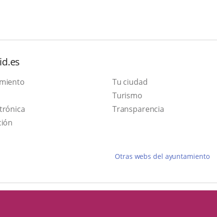
id.es
amiento
Tu ciudad
This
Turismo
Link
link
trónica
Transparencia
to
will
ción
external
open
application.
in
Otras webs del ayuntamiento
a
pop-
up
window.