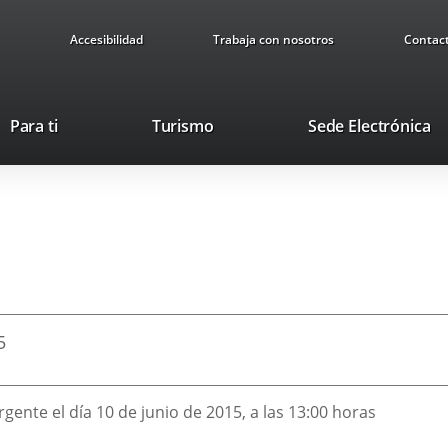
Accesibilidad
Trabaja con nosotros
Contac
This
Li
Para ti
Turismo
Sede Electrónica
link
to
will
ex
open
ap
in
a
pop-
up
window.
5
rgente el día 10 de junio de 2015, a las 13:00 horas