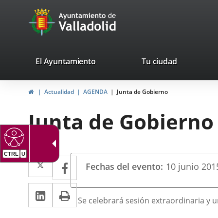
Portal
Jump to content
avaTop
Web
del
Ayuntamiento
valladolid.es
El Ayuntamiento
Tu ciudad
de
Home
Actualidad
AGENDA
Junta de Gobierno
Valladolid
Junta de Gobierno
CTRL
U
Datos
Twitter
Enlace
Facebook
Enlace
Fechas del evento
10
junio
201
del
a
a
evento
Linkedin
Enlace
Print
una
una
Descripción
Se celebrará sesión extraordinaria y u
a
aplicación
aplicación