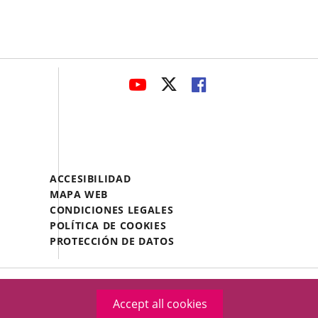
avaHeaderSocial
LINK
LINK
LINK
TO
TO
TO
EXTERNAL
EXTERNAL
EXTERNAL
APPLICATION.
APPLICATION.
APPLICATION.
Menú
ACCESIBILIDAD
Legal
MAPA WEB
Footer
CONDICIONES LEGALES
POLÍTICA DE COOKIES
PROTECCIÓN DE DATOS
Accept all cookies