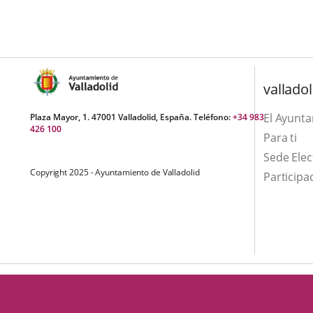
una
externa.
externa.
aplicación
externa.
valladol
El Ayunt
Plaza Mayor, 1. 47001 Valladolid, España. Teléfono:
+34 983
426 100
Para ti
Sede Elec
Copyright 2025 - Ayuntamiento de Valladolid
Participa