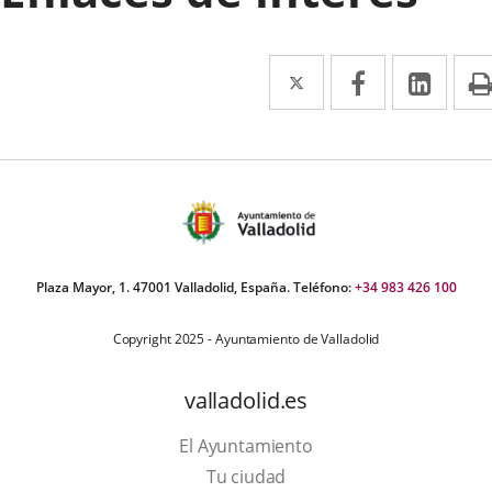
Twitter
Enlace
Facebook
Enlace
Link
Enla
a
a
a
una
una
una
aplicación
aplicación
aplic
externa.
externa.
exte
Plaza Mayor, 1. 47001 Valladolid, España. Teléfono:
+34 983 426 100
Copyright 2025 - Ayuntamiento de Valladolid
valladolid.es
El Ayuntamiento
Tu ciudad