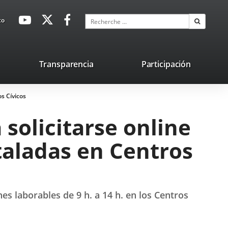
avaHeaderSocial
Enlace
Enlace
Enlace
Recherche
to
Recherch
a
a
a
una
una
una
aplicación
aplicación
aplicación
lace
Transparencia
Participación
externa.
externa.
externa.
na
s Cívicos
licación
terna.
solicitarse online
taladas en Centros
es laborables de 9 h. a 14 h. en los Centros