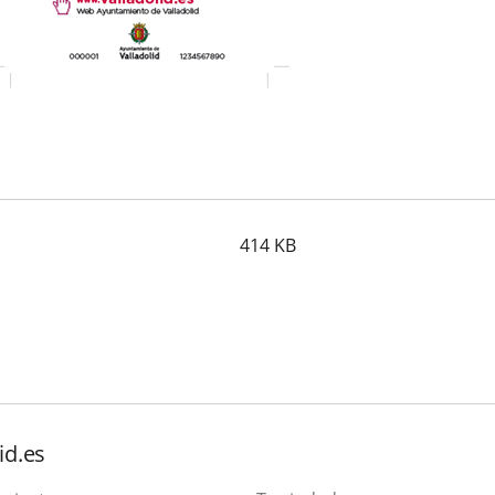
414
KB
id.es