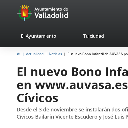
Portal
Saltar al contenido
avaTop
Web
del
Ayuntamiento
valladolid.es
El Ayuntamiento
Tu ciudad
de
Inicio
Actualidad
Noticias
El nuevo Bono Infantil de AUVASA pod
Valladolid
El nuevo Bono Infa
en www.auvasa.es 
Cívicos
Desde el 3 de noviembre se instalarán dos ofic
Cívicos Bailarín Vicente Escudero y José Lui