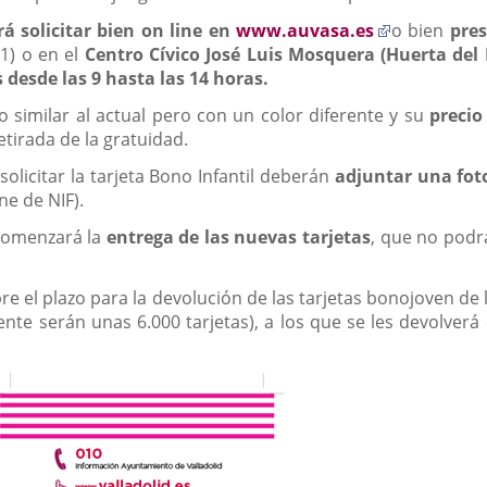
Enlace
rá solicitar bien on line en
www.auvasa.es
o bien
pres
a
 1) o en el
Centro Cívico José Luis Mosquera (Huerta del 
una
 desde las 9 hasta las 14 horas.
aplicación
 similar al actual pero con un color diferente y su
precio
externa.
etirada de la gratuidad.
licitar la tarjeta Bono Infantil deberán
adjuntar una foto
one de NIF).
comenzará la
entrega de las nuevas tarjetas
, que no podr
bre el plazo para la devolución de las tarjetas bonojoven d
emente serán unas 6.000 tarjetas), a los que se les devolver