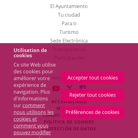
El Ayuntamiento
Tu ciudad
Para ti
Este
Turismo
enlace
Enlace
Sede Electrónica
se
a
Transparencia
Utilisation de
cookies
abrirá
una
Participación
Ce site Web utilise
en
aplicación
des cookies pour
una
externa.
Accepter tout cookies
Otras webs del ayuntamiento
améliorer votre
ventana
expérience de
aderSocial
ENLACE
ENLACE
ENLACE
navigation. Plus
nueva.
Rejeter tout cookies
A
A
A
d'informations
ACCESIBILIDAD
UNA
UNA
UNA
sur
comment
MAPA WEB
APLICACIÓN
APLICACIÓN
APLICACIÓN
nous utilisons les
Préférences de cookies
r
CONDICIONES LEGALES
EXTERNA.
EXTERNA.
EXTERNA.
cookies et
POLÍTICA DE COOKIES
comment vous
PROTECCIÓN DE DATOS
pouvez modifier
Toggl