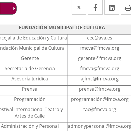
Twitter
Enlace
Facebook
Enlace
Link
Enla
a
a
a
scripción
una
una
una
FUNDACIÓN MUNICIPAL DE CULTURA
aplicación
aplicación
aplic
cejalía de Educación y Cultura
cec@ava.es
externa.
externa.
exte
ndación Municipal de Cultura
fmcva@fmcva.org
Gerente
gerente@fmcva.org
Secretaria de Gerencia
fmcva@fmcva.org
Asesoría Jurídica
ajfmc@fmcva.org
Prensa
prensa@fmcva.org
Programación
programación@fmcva.org
estival Internacional Teatro y
tac@fmcva.org
Artes de Calle
Administración y Personal
admonypersonal@fmcva.or