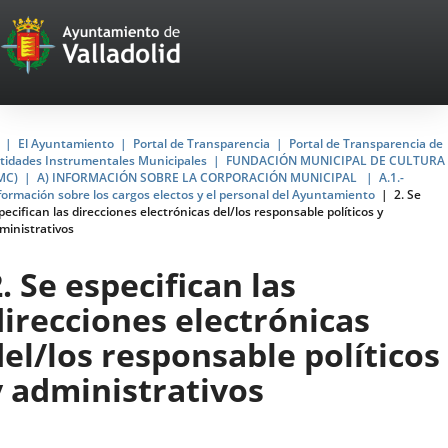
Portal
Saltar al contenido
Web
del
Ayuntamiento
Inicio
El Ayuntamiento
Portal de Transparencia
Portal de Transparencia de
tidades Instrumentales Municipales
FUNDACIÓN MUNICIPAL DE CULTURA
de
MC)
A) INFORMACIÓN SOBRE LA CORPORACIÓN MUNICIPAL
A.1.-
formación sobre los cargos electos y el personal del Ayuntamiento
2. Se
Valladolid
pecifican las direcciones electrónicas del/los responsable políticos y
ministrativos
. Se especifican las
direcciones electrónicas
del/los responsable políticos
y administrativos