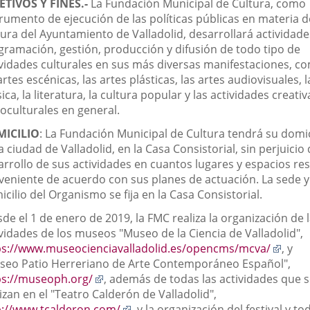
ETIVOS Y FINES.-
La Fundación Municipal de Cultura, como
trumento de ejecución de las políticas públicas en materia d
tura del Ayuntamiento de Valladolid, desarrollará actividade
gramación, gestión, producción y difusión de todo tipo de
ividades culturales en sus más diversas manifestaciones, c
artes escénicas, las artes plásticas, las artes audiovisuales, l
ca, la literatura, la cultura popular y las actividades creativ
ioculturales en general.
ICILIO
: La Fundación Municipal de Cultura tendrá su domic
a ciudad de Valladolid, en la Casa Consistorial, sin perjuicio 
arrollo de sus actividades en cuantos lugares y espacios res
veniente de acuerdo con sus planes de actuación. La sede y
cilio del Organismo se fija en la Casa Consistorial.
de el 1 de enero de 2019, la FMC realiza la organización de 
ividades de los museos "Museo de la Ciencia de Valladolid",
Enlac
ps://www.museocienciavalladolid.es/opencms/mcva/
, y
a
seo Patio Herreriano de Arte Contemporáneo Español",
Enlace
una
ps://museoph.org/
, además de todas las actividades que 
a
aplic
izan en el "Teatro Calderón de Valladolid",
una
Enlace
exter
p://www.tcalderon.com/
, y la organización del festival y to