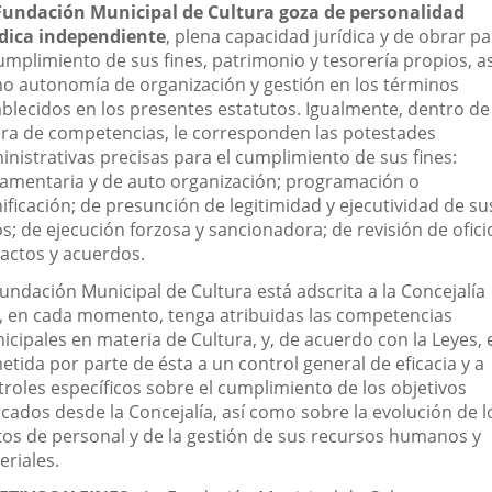
Fundación Municipal de Cultura goza de personalidad
externa.
externa.
exte
ídica independiente
, plena capacidad jurídica y de obrar p
umplimiento de sus fines, patrimonio y tesorería propios, as
o autonomía de organización y gestión en los términos
ablecidos en los presentes estatutos. Igualmente, dentro de
era de competencias, le corresponden las potestades
inistrativas precisas para el cumplimiento de sus fines:
lamentaria y de auto organización; programación o
ificación; de presunción de legitimidad y ejecutividad de su
s; de ejecución forzosa y sancionadora; de revisión de ofici
 actos y acuerdos.
undación Municipal de Cultura está adscrita a la Concejalía
, en cada momento, tenga atribuidas las competencias
icipales en materia de Cultura, y, de acuerdo con la Leyes, 
tida por parte de ésta a un control general de eficacia y a
troles específicos sobre el cumplimiento de los objetivos
cados desde la Concejalía, así como sobre la evolución de l
tos de personal y de la gestión de sus recursos humanos y
eriales.