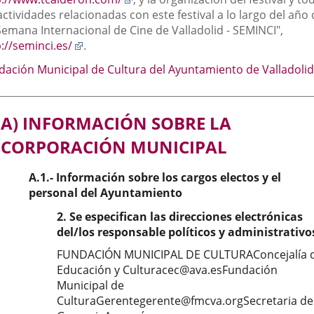
aplicación
a
actividades relacionadas con este festival a lo largo del año
externa.
una
Semana Internacional de Cine de Valladolid - SEMINCI",
Enlace
aplicación
://seminci.es/
.
a
externa.
dación Municipal de Cultura del Ayuntamiento de Valladolid
una
aplicación
externa.
A) INFORMACIÓN SOBRE LA
CORPORACIÓN MUNICIPAL
A.1.- Información sobre los cargos electos y el
personal del Ayuntamiento
2. Se especifican las direcciones electrónicas
del/los responsable políticos y administrativo
FUNDACIÓN MUNICIPAL DE CULTURAConcejalía 
Educación y Culturacec@ava.esFundación
Municipal de
CulturaGerentegerente@fmcva.orgSecretaria de