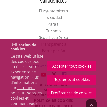
valladolid.es
El Ayuntamiento
Tu ciudad
Para ti
Este
Turismo
enlace
Enlace
Sede Electrónica
se
a
Transparencia
Utilisation de
cookies
abrirá
una
Participación
Ce site Web utilise
en
aplicación
des cookies pour
una
externa.
Accepter tout cookies
Otras webs del ayuntamiento
améliorer votre
ventana
expérience de
aderSocial
ENLACE
ENLACE
ENLACE
navigation. Plus
nueva.
Rejeter tout cookies
A
A
A
d'informations
ACCESIBILIDAD
UNA
UNA
UNA
sur
comment
MAPA WEB
APLICACIÓN
APLICACIÓN
APLICACIÓN
nous utilisons les
Préférences de cookies
r
CONDICIONES LEGALES
EXTERNA.
EXTERNA.
EXTERNA.
cookies et
POLÍTICA DE COOKIES
comment vous
"Volver
PROTECCIÓN DE DATOS