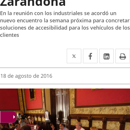
Zarandona
En la reunión con los industriales se acordó un
nuevo encuentro la semana próxima para concretar
soluciones de accesibilidad para los vehículos de los
clientes
Twitter
Enlace
Facebook
Enlace
Linked
Enlace
P
a
a
a
una
una
una
Fecha
18 de agosto de 2016
de
aplicación
aplicación
aplica
la
noticia
externa.
externa.
extern