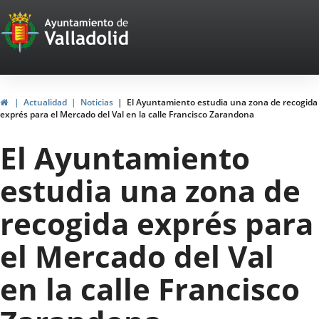
Portal
Jump to content
Web
del
Ayuntamiento
Home
Actualidad
Noticias
El Ayuntamiento estudia una zona de recogida
exprés para el Mercado del Val en la calle Francisco Zarandona
de
El Ayuntamiento
Valladolid
estudia una zona de
recogida exprés para
el Mercado del Val
en la calle Francisco