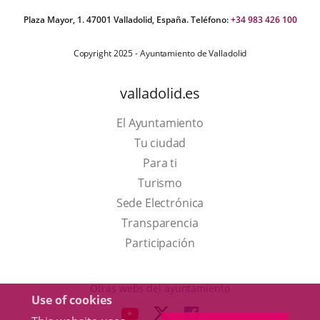
Plaza Mayor, 1. 47001 Valladolid, España. Teléfono:
+34 983 426 100
Copyright 2025 - Ayuntamiento de Valladolid
valladolid.es
El Ayuntamiento
Tu ciudad
Para ti
This
Turismo
link
Link
Sede Electrónica
will
to
Transparencia
open
external
Participación
in
application.
a
Otras webs del ayuntamiento
Use of cookies
pop-
aderSocial
LINK
LINK
LINK