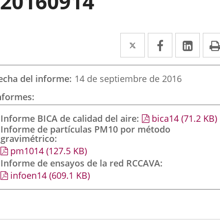
20160914
Twitter
Enlace
Facebook
Enlace
Link
Enla
a
a
a
una
una
una
echa del informe
14 de septiembre de 2016
aplicación
aplicación
aplic
nformes
externa.
externa.
exte
Informe BICA de calidad del aire
bica14
(71.2
KB
)
Informe de partículas PM10 por método
gravimétrico
pm1014
(127.5
KB
)
Informe de ensayos de la red RCCAVA
infoen14
(609.1
KB
)