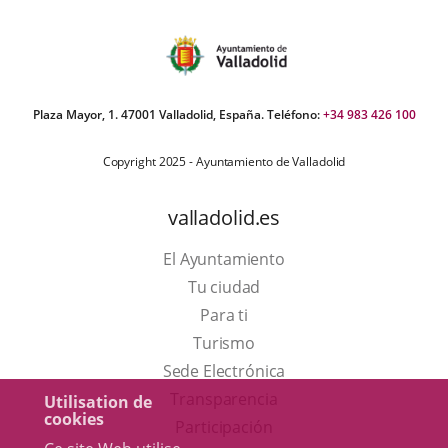
Plaza Mayor, 1. 47001 Valladolid, España. Teléfono:
+34 983 426 100
Copyright 2025 - Ayuntamiento de Valladolid
valladolid.es
El Ayuntamiento
Tu ciudad
Para ti
Este
Turismo
enlace
Enlace
Sede Electrónica
se
a
Transparencia
Utilisation de
cookies
abrirá
una
Participación