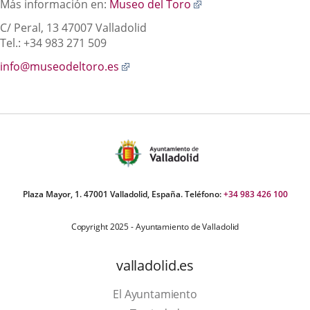
Enlace
Más información en:
Museo del Toro
a
C/ Peral, 13
47007 Valladolid
una
Tel.: +34 983 271 509
aplicación
externa.
Enlace
info@museodeltoro.es
a
una
aplicación
externa.
Plaza Mayor, 1. 47001 Valladolid, España. Teléfono:
+34 983 426 100
Copyright 2025 - Ayuntamiento de Valladolid
valladolid.es
El Ayuntamiento