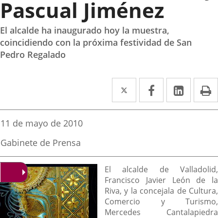
Pascual Jiménez
El alcalde ha inaugurado hoy la muestra,
coincidiendo con la próxima festividad de San
Pedro Regalado
Twitter
Enlace
Facebook
Enlace
Linked
Enlace
P
a
a
a
una
una
una
Fecha
11 de mayo de 2010
de
aplicación
aplicación
aplica
la
Fuente
Gabinete de Prensa
noticia
externa.
externa.
extern
de
la
Descripción
noticia
El alcalde de Valladolid,
Francisco Javier León de la
Riva, y la concejala de Cultura,
Comercio y Turismo,
Mercedes Cantalapiedra