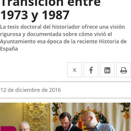
Transición entre
1973 y 1987
La tesis doctoral del historiador ofrece una visión
rigurosa y documentada sobre cómo vivió el
Ayuntamiento esa época de la reciente Historia de
España
Twitter
Enlace
Facebook
Enlace
Linke
Enlace
I
a
a
a
una
una
una
Fecha
12 de diciembre de 2016
de
aplicación
aplicación
aplica
la
noticia
externa.
externa.
extern