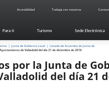
Accesibilidad
Trabaja con nosotros
Contac
This
Li
Para ti
Turismo
Sede Electrónica
link
to
will
ex
ierno
Junta de Gobierno Local
Listado de Acuerdos de Junta de
open
ap
Ayuntamiento de Valladolid del día 21 de diciembre de 2016
in
a
s por la Junta de Gob
pop-
up
lladolid del día 21 
window.