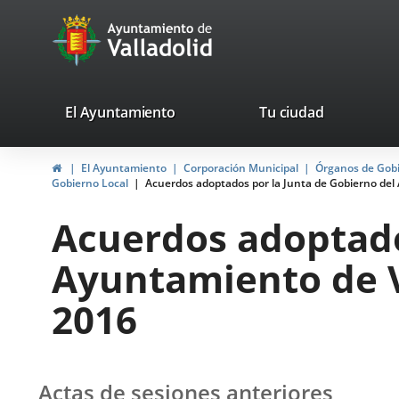
Portal
Jump to content
avaTop
Web
del
Ayuntamiento
valladolid.es
El Ayuntamiento
Tu ciudad
de
Home
El Ayuntamiento
Corporación Municipal
Órganos de Gob
Valladolid
Gobierno Local
Acuerdos adoptados por la Junta de Gobierno del 
Acuerdos adoptado
Ayuntamiento de Va
2016
Actas de sesiones anteriores