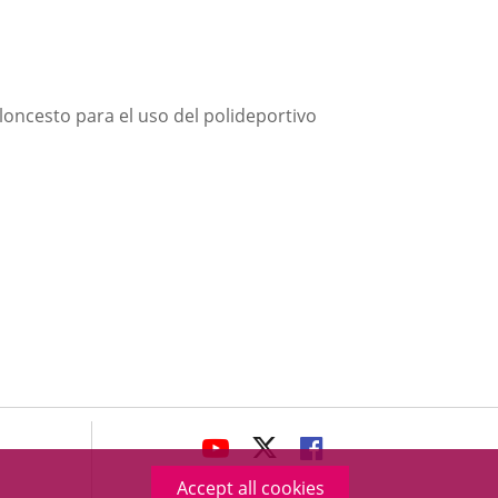
loncesto para el uso del polideportivo
avaHeaderSocial
LINK
LINK
LINK
TO
TO
TO
Accept all cookies