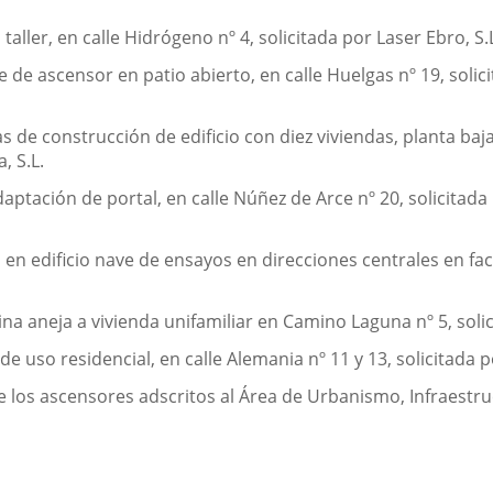
ller, en calle Hidrógeno nº 4, solicitada por Laser Ebro, S.
de ascensor en patio abierto, en calle Huelgas nº 19, solici
 de construcción de edificio con diez viviendas, planta baja 
, S.L.
daptación de portal, en calle Núñez de Arce nº 20, solicit
en edificio nave de ensayos en direcciones centrales en fac
a aneja a vivienda unifamiliar en Camino Laguna nº 5, solici
e uso residencial, en calle Alemania nº 11 y 13, solicitada p
los ascensores adscritos al Área de Urbanismo, Infraestruc