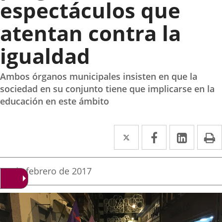
espectáculos que
atentan contra la
igualdad
Ambos órganos municipales insisten en que la
sociedad en su conjunto tiene que implicarse en la
educación en este ámbito
Twitter
Enlace
Facebook
Enlace
Linked
Enlace
P
a
a
a
una
una
una
Fecha
23 de febrero de 2017
de
aplicación
aplicación
aplica
la
noticia
externa.
externa.
extern