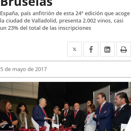
Bruselas
España, país anfitrión de esta 24ª edición que acoge
la ciudad de Valladolid, presenta 2.002 vinos, casi
un 23% del total de las inscripciones
Twitter
Enlace
Facebook
Enlace
Linke
Enlace
I
a
a
a
una
una
una
Fecha
5 de mayo de 2017
de
aplicación
aplicación
aplica
la
noticia
externa.
externa.
extern