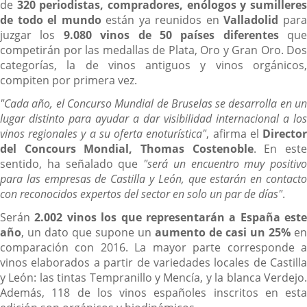
de
320 periodistas, compradores, enólogos y sumillere
de todo el mundo
están ya reunidos en
Valladolid
par
juzgar los
9.080 vinos de 50 países diferentes
que
competirán por las medallas de Plata, Oro y Gran Oro. Dos
categorías, la de vinos antiguos y vinos orgánicos,
compiten por primera vez.
"Cada año, el Concurso Mundial de Bruselas se desarrolla en un
lugar distinto para ayudar a dar visibilidad internacional a los
vinos regionales y a su oferta enoturística"
, afirma el
Directo
del Concours Mondial, Thomas Costenoble
. En est
sentido, ha señalado que
"será un encuentro muy positivo
para las empresas de Castilla y León, que estarán en contacto
con reconocidos expertos del sector en solo un par de días"
.
Serán
2.002 vinos los que representarán a España este
año
, un dato que supone un
aumento de casi un 25%
en
comparación con 2016. La mayor parte corresponde a
vinos elaborados a partir de variedades locales de Castilla
y León: las tintas Tempranillo y Mencía, y la blanca Verdejo.
Además, 118 de los vinos españoles inscritos en esta