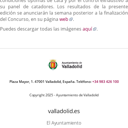
condiciones óptimas de cata y por el control exhaustivo a
su panel de catadores. Los resultados de la presente
edición se anunciarán la semana posterior a la finalización
Enlace
del Concurso, en su página
web
.
a
Enlace
Puedes descargar todas las imágenes
aquí
.
una
a
aplicación
una
externa.
aplicación
externa.
Plaza Mayor, 1. 47001 Valladolid, España. Teléfono:
+34 983 426 100
Copyright 2025 - Ayuntamiento de Valladolid
valladolid.es
El Ayuntamiento