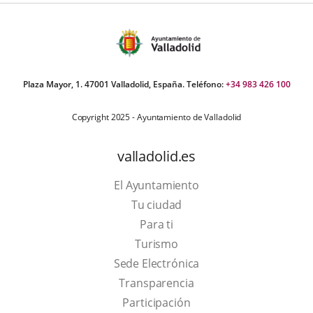
aplicación
aplicación
aplic
externa.
externa.
exte
Plaza Mayor, 1. 47001 Valladolid, España. Teléfono:
+34 983 426 100
Copyright 2025 - Ayuntamiento de Valladolid
valladolid.es
El Ayuntamiento
Tu ciudad
Para ti
This
Turismo
link
Link
Sede Electrónica
will
to
Transparencia
open
external
Participación