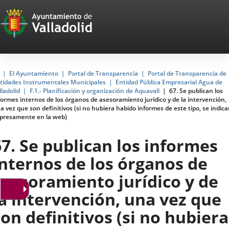
Portal
Jump to content
Web
del
Ayuntamiento
Home
El Ayuntamiento
Portal de Transparencia
Portal de Transparencia de
tidades Instrumentales Municipales
Entidad Pública Empresarial Agua de
de
lladolid
F.1.- Planificación y organización de Aquavall
67. Se publican los
formes internos de los órganos de asesoramiento jurídico y de la intervención,
Valladolid
a vez que son definitivos (si no hubiera habido informes de este tipo, se indica
presamente en la web)
67. Se publican los informes
internos de los órganos de
asesoramiento jurídico y de
la intervención, una vez que
son definitivos (si no hubiera