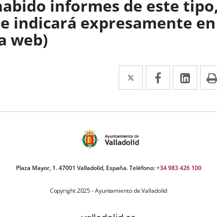
habido informes de este tipo
se indicará expresamente en
la web)
Twitter
Enlace
Facebook
Enlace
Link
Enla
a
a
a
una
una
una
aplicación
aplicación
aplic
externa.
externa.
exte
Plaza Mayor, 1. 47001 Valladolid, España. Teléfono:
+34 983 426 100
Copyright 2025 - Ayuntamiento de Valladolid