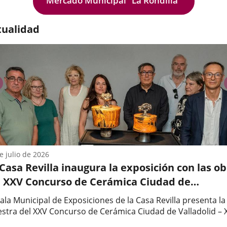
Mercado Municipal "La Rondilla"
lo...
tualidad
anterior
e julio de 2026
Casa Revilla inaugura la exposición con las o
l XXV Concurso de Cerámica Ciudad de
ladolid – XII Encuentro Internacional
ala Municipal de Exposiciones de la Casa Revilla presenta la
stra del XXV Concurso de Cerámica Ciudad de Valladolid – X
uentro Internacional.El concejal de Comercio, Mercados y
a