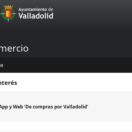
Portal
Saltar al contenido
Web
del
Ayuntamiento
mercio
de
Valladolid
io
icios
tros
das
mativas
licaciones
cias
nda
nterés
venciones
App y Web 'De compras por Valladolid'