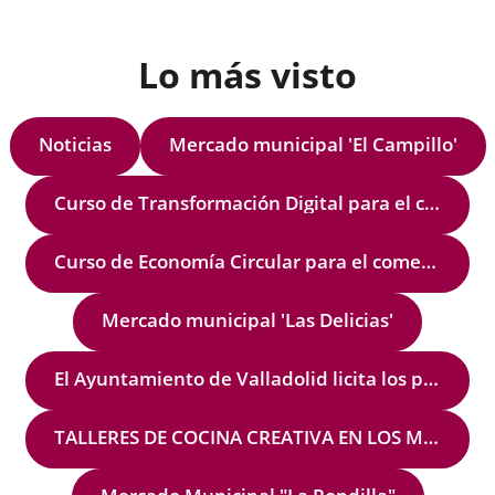
ue
idad
Lo más visto
stas
Un
l
do
Noticias
Mercado municipal 'El Campillo'
amiento
cio
Curso de Transformación Digital para el comercio local
olid
enciasTu
midad
.
,
Curso de Economía Circular para el comercio local
Mercado municipal 'Las Delicias'
PASEA
DOLIDImagínate
El Ayuntamiento de Valladolid licita los puestos del nuevo Mercado Municipal de Rondilla
ento,
do
TALLERES DE COCINA CREATIVA EN LOS MERCADOS