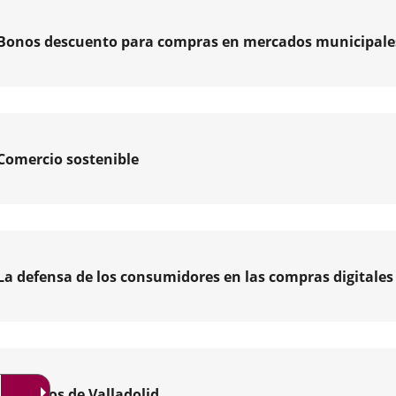
Bonos descuento para compras en mercados municipale
Comercio sostenible
La defensa de los consumidores en las compras digitales
midores
n
s
mo
Mercados de Valladolid