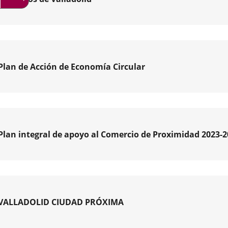
sables,
ibles
ares
dan
Plan de Acción de Economía Circular
io
midad
Plan integral de apoyo al Comercio de Proximidad 2023-
mía
ar
,reúne
l
VALLADOLID CIUDAD PRÓXIMA
ento
cio