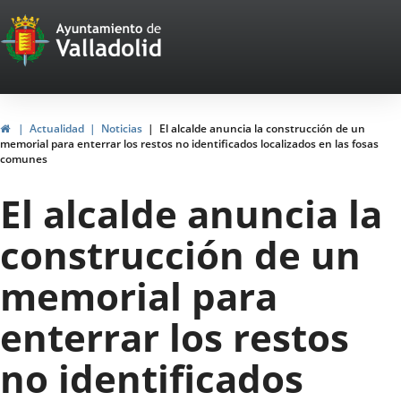
Portal
Jump to content
Web
del
Ayuntamiento
Home
Actualidad
Noticias
El alcalde anuncia la construcción de un
memorial para enterrar los restos no identificados localizados en las fosas
de
comunes
Valladolid
El alcalde anuncia la
construcción de un
memorial para
enterrar los restos
no identificados