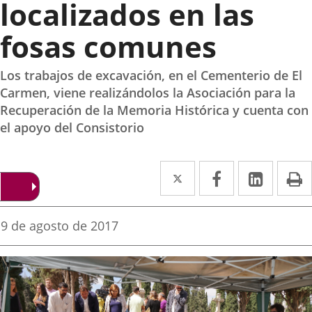
localizados en las
fosas comunes
Los trabajos de excavación, en el Cementerio de El
Carmen, viene realizándolos la Asociación para la
Recuperación de la Memoria Histórica y cuenta con
el apoyo del Consistorio
Twitter
Enlace
Facebook
Enlace
Linked
Enlace
P
a
a
a
una
una
una
Fecha
9 de agosto de 2017
de
aplicación
aplicación
aplica
la
noticia
externa.
externa.
extern