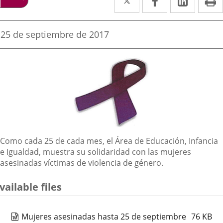
a
a
a
una
una
una
Fecha
25 de septiembre de 2017
de
aplicación
aplicación
aplica
la
noticia
externa.
externa.
extern
Descripción
Como cada 25 de cada mes, el Área de Educación, Infancia
e Igualdad, muestra su solidaridad con las mujeres
asesinadas víctimas de violencia de género.
vailable files
Mujeres asesinadas hasta 25 de septiembre
76
KB