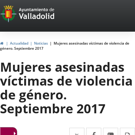
Portal
Jump to content
Web
del
Ayuntamiento
Home
Actualidad
Noticias
Mujeres asesinadas víctimas de violencia de
género. Septiembre 2017
de
Mujeres asesinadas
Valladolid
víctimas de violencia
de género.
Septiembre 2017
Twitter
Enlace
Facebook
Enlace
Linked
Enlace
P