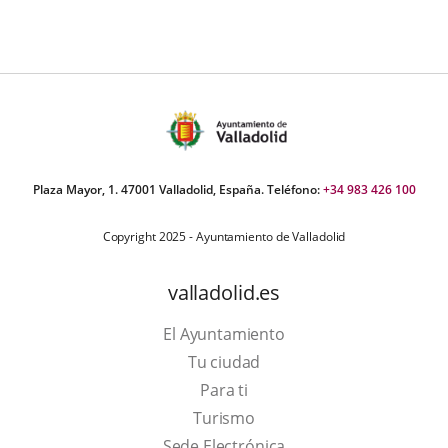
Plaza Mayor, 1. 47001 Valladolid, España. Teléfono:
+34 983 426 100
Copyright 2025 - Ayuntamiento de Valladolid
valladolid.es
El Ayuntamiento
Tu ciudad
Para ti
This
Turismo
link
Link
Sede Electrónica