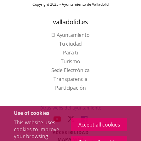
Copyright 2025 - Ayuntamiento de Valladolid
valladolid.es
El Ayuntamiento
Tu ciudad
Para ti
This
Turismo
link
Link
Sede Electrónica
will
to
Transparencia
open
external
Participación
in
application.
a
Otras webs del ayuntamiento
Use of cookies
pop-
aderSocial
LINK
LINK
LINK
This website uses
up
Accept all cookies
TO
TO
TO
cookies to improve
window.
ACCESIBILIDAD
EXTERNAL
EXTERNAL
EXTERNAL
your browsing
MAPA WEB