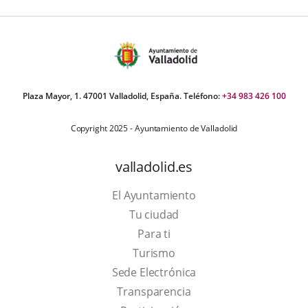
Plaza Mayor, 1. 47001 Valladolid, España. Teléfono:
+34 983 426 100
Copyright 2025 - Ayuntamiento de Valladolid
valladolid.es
El Ayuntamiento
Tu ciudad
Para ti
This
Turismo
link
Link
Sede Electrónica
will
to
Transparencia