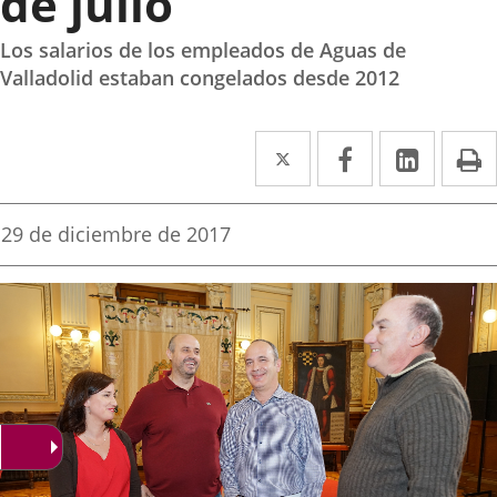
de julio
Los salarios de los empleados de Aguas de
Valladolid estaban congelados desde 2012
Twitter
Enlace
Facebook
Enlace
Linke
Enlace
I
a
a
a
una
una
una
Fecha
29 de diciembre de 2017
de
aplicación
aplicación
aplica
la
noticia
externa.
externa.
extern