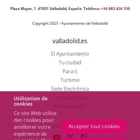
Plaza Mayor, 1. 47001 Valladolid, España. Teléfono:
+34 983 426 100
Copyright 2025 - Ayuntamiento de Valladolid
valladolid.es
El Ayuntamiento
Tu ciudad
Para ti
Este
Turismo
enlace
Enlace
Sede Electrónica
se
a
Transparencia
Utilisation de
cookies
abrirá
una
Participación
Ce site Web utilise
en
aplicación
des cookies pour
una
externa.
Accepter tout cookies
Otras webs del ayuntamiento
améliorer votre
ventana
expérience de
aderSocial
ENLACE
ENLACE
ENLACE