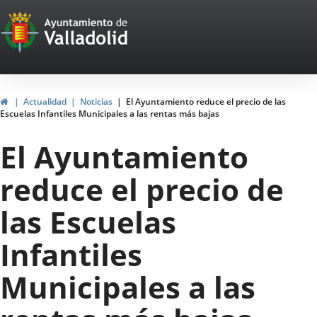
Portal
Jump to content
Web
del
Ayuntamiento
Home
Actualidad
Noticias
El Ayuntamiento reduce el precio de las
Escuelas Infantiles Municipales a las rentas más bajas
de
El Ayuntamiento
Valladolid
reduce el precio de
las Escuelas
Infantiles
Municipales a las