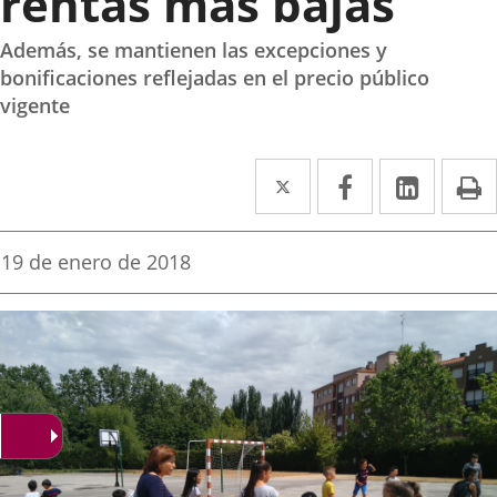
rentas más bajas
Además, se mantienen las excepciones y
bonificaciones reflejadas en el precio público
vigente
Twitter
Enlace
Facebook
Enlace
Linked
Enlace
P
a
a
a
una
una
una
Fecha
19 de enero de 2018
de
aplicación
aplicación
aplica
la
noticia
externa.
externa.
extern