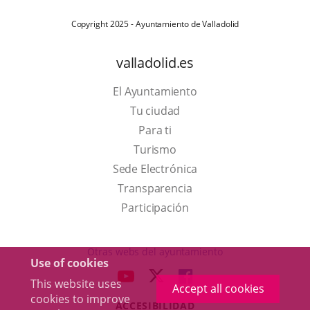
Copyright 2025 - Ayuntamiento de Valladolid
valladolid.es
El Ayuntamiento
Tu ciudad
Para ti
This
Turismo
link
Link
Sede Electrónica
will
to
Transparencia
open
external
Participación
in
application.
a
Otras webs del ayuntamiento
Use of cookies
pop-
aderSocial
LINK
LINK
LINK
This website uses
up
Accept all cookies
TO
TO
TO
cookies to improve
window.
ACCESIBILIDAD