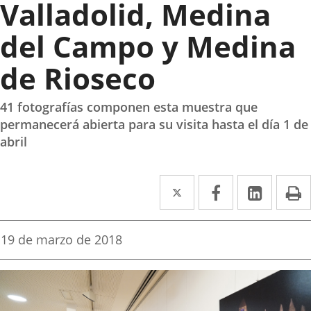
Valladolid, Medina
del Campo y Medina
de Rioseco
41 fotografías componen esta muestra que
permanecerá abierta para su visita hasta el día 1 de
abril
Twitter
Enlace
Facebook
Enlace
Linke
Enlace
I
a
a
a
una
una
una
Fecha
19 de marzo de 2018
de
aplicación
aplicación
aplica
la
noticia
externa.
externa.
extern