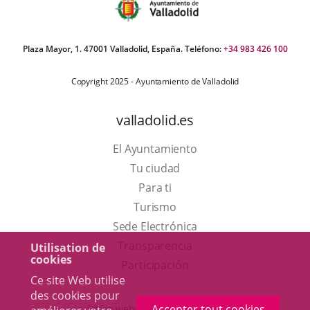
Plaza Mayor, 1. 47001 Valladolid, España. Teléfono:
+34 983 426 100
Copyright 2025 - Ayuntamiento de Valladolid
valladolid.es
El Ayuntamiento
Tu ciudad
Para ti
Este
Turismo
enlace
Enlace
Sede Electrónica
se
a
Transparencia
Utilisation de
cookies
abrirá
una
Participación
Ce site Web utilise
en
aplicación
des cookies pour
una
externa.
Accepter tout cookies
Otras webs del ayuntamiento