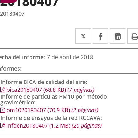
20180407
20180407
Twitter
Enlace
Facebook
Enlace
Link
Enla
a
a
a
una
una
una
echa del informe
7 de abril de 2018
aplicación
aplicación
aplic
nformes
externa.
externa.
exte
Informe BICA de calidad del aire
bica20180407
(68.8
KB
)
(7 páginas)
Informe de partículas PM10 por método
gravimétrico
pm1020180407
(70.9
KB
)
(2 páginas)
Informe de ensayos de la red RCCAVA
infoen20180407
(1.2
MB
)
(20 páginas)