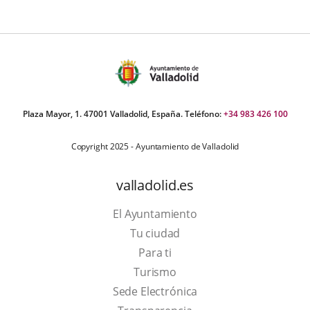
Plaza Mayor, 1. 47001 Valladolid, España. Teléfono:
+34 983 426 100
Copyright 2025 - Ayuntamiento de Valladolid
valladolid.es
El Ayuntamiento
Tu ciudad
Para ti
This
Turismo
link
Link
Sede Electrónica
will
to