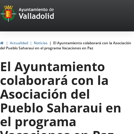
Portal
Jump to content
Web
del
Ayuntamiento
Home
Actualidad
Noticias
El Ayuntamiento colaborará con la Asociación
del Pueblo Saharaui en el programa Vacaciones en Paz
de
El Ayuntamiento
Valladolid
colaborará con la
Asociación del
Pueblo Saharaui en
el programa