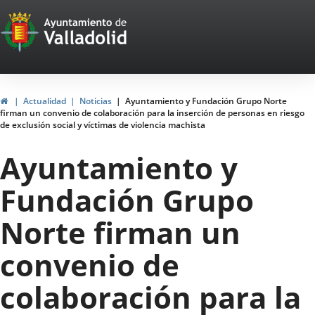
Portal
Jump to content
Web
del
Ayuntamiento
Home
Actualidad
Noticias
Ayuntamiento y Fundación Grupo Norte
firman un convenio de colaboración para la inserción de personas en riesgo
de
de exclusión social y víctimas de violencia machista
Valladolid
Ayuntamiento y
Fundación Grupo
Norte firman un
convenio de
colaboración para la