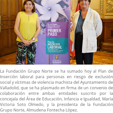
Descripción
La Fundación Grupo Norte se ha sumado hoy al Plan de
Inserción laboral para personas en riesgo de exclusión
social y víctimas de violencia machista del Ayuntamiento de
Valladolid, que se ha plasmado en firma de un convenio de
colaboración entre ambas entidades suscrito por la
concejala del Área de Educación, Infancia e Igualdad, María
Victoria Soto Olmedo, y la presidenta de la Fundación
Grupo Norte, Almudena Fontecha López.