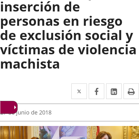
inserción de
personas en riesgo
de exclusión social y
víctimas de violencia
machista
Twitter
Enlace
Facebook
Enlace
Linked
Enlace
P
a
a
a
una
una
una
Fecha
27 de junio de 2018
de
aplicación
aplicación
aplica
la
noticia
externa.
externa.
extern