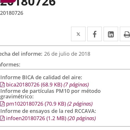
20180726
20180726
Twitter
Enlace
Facebook
Enlace
Link
Enla
a
a
a
una
una
una
echa del informe
26 de julio de 2018
aplicación
aplicación
aplic
nformes
externa.
externa.
exte
Informe BICA de calidad del aire
bica20180726
(68.9
KB
)
(7 páginas)
Informe de partículas PM10 por método
gravimétrico
pm1020180726
(70.9
KB
)
(2 páginas)
Informe de ensayos de la red RCCAVA
infoen20180726
(1.2
MB
)
(20 páginas)