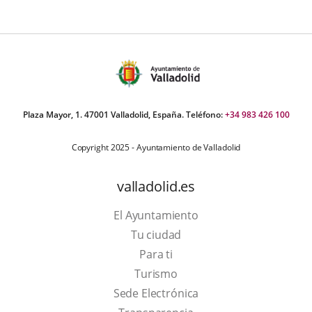
Plaza Mayor, 1. 47001 Valladolid, España. Teléfono:
+34 983 426 100
Copyright 2025 - Ayuntamiento de Valladolid
valladolid.es
El Ayuntamiento
Tu ciudad
Para ti
This
Turismo
link
Link
Sede Electrónica
will
to