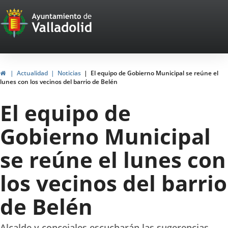
Portal
Jump to content
Web
del
Ayuntamiento
Home
Actualidad
Noticias
El equipo de Gobierno Municipal se reúne el
lunes con los vecinos del barrio de Belén
de
El equipo de
Valladolid
Gobierno Municipal
se reúne el lunes con
los vecinos del barrio
de Belén
Alcalde y concejales escucharán las sugerencias,