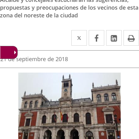
propuestas y preocupaciones de los vecinos de esta
zona del noreste de la ciudad
Twitter
Enlace
Facebook
Enlace
Linked
Enlace
P
a
a
a
una
una
una
Fecha
21 de septiembre de 2018
de
aplicación
aplicación
aplica
la
noticia
externa.
externa.
extern