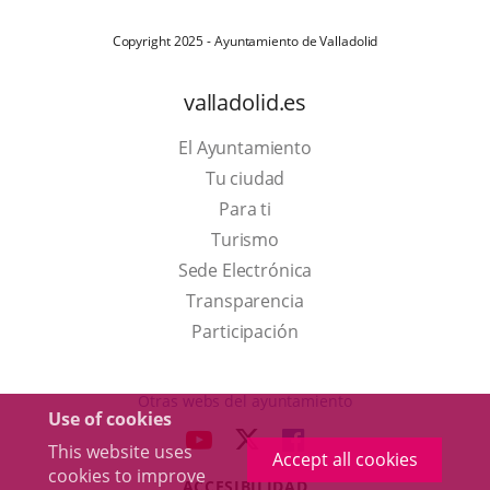
Copyright 2025 - Ayuntamiento de Valladolid
valladolid.es
El Ayuntamiento
Tu ciudad
Para ti
This
Turismo
link
Link
Sede Electrónica
will
to
Transparencia
open
external
Participación
in
application.
a
Otras webs del ayuntamiento
Use of cookies
pop-
aderSocial
LINK
LINK
LINK
This website uses
up
Accept all cookies
TO
TO
TO
cookies to improve
window.
ACCESIBILIDAD