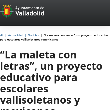
Portal
Jump to content
Web
del
Ayuntamiento
Home
Actualidad
Noticias
“La maleta con letras”, un proyecto educativo
para escolares vallisoletanos y mexicanos
de
“La maleta con
Valladolid
letras”, un proyecto
educativo para
escolares
vallisoletanos y