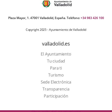
Plaza Mayor, 1. 47001 Valladolid, España. Teléfono:
+34 983 426 100
Copyright 2025 - Ayuntamiento de Valladolid
valladolid.es
El Ayuntamiento
Tu ciudad
Para ti
This
Turismo
link
Link
Sede Electrónica
will
to
Transparencia
open
external
Participación
in
application.
a
Otras webs del ayuntamiento