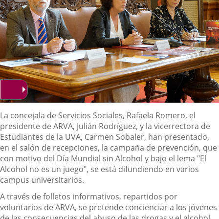
Descripción
La concejala de Servicios Sociales, Rafaela Romero, el
presidente de ARVA, Julián Rodríguez, y la vicerrectora de
Estudiantes de la UVA, Carmen Sobaler, han presentado,
en el salón de recepciones, la campaña de prevención, que
con motivo del Día Mundial sin Alcohol y bajo el lema "El
Alcohol no es un juego", se está difundiendo en varios
campus universitarios.
A través de folletos informativos, repartidos por
voluntarios de ARVA, se pretende concienciar a los jóvenes
de las consecuencias del abuso de las drogas y el alcohol.