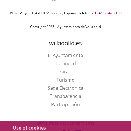
Plaza Mayor, 1. 47001 Valladolid, España. Teléfono:
+34 983 426 100
Copyright 2025 - Ayuntamiento de Valladolid
valladolid.es
El Ayuntamiento
Tu ciudad
Para ti
This
Turismo
link
Link
Sede Electrónica
will
to
Transparencia
open
external
Participación
in
application.
a
Otras webs del ayuntamiento
Use of cookies
pop-