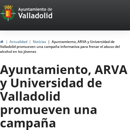
Portal
Jump to content
Web
del
Ayuntamiento
Home
Actualidad
Noticias
Ayuntamiento, ARVA y Universidad de
Valladolid promueven una campaña informativa para frenar el abuso del
de
alcohol en los jóvenes
Valladolid
Ayuntamiento, ARVA
y Universidad de
Valladolid
promueven una
campaña