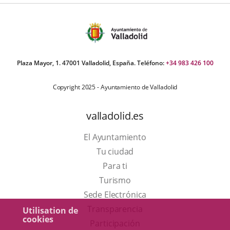
Plaza Mayor, 1. 47001 Valladolid, España. Teléfono:
+34 983 426 100
Copyright 2025 - Ayuntamiento de Valladolid
valladolid.es
El Ayuntamiento
Tu ciudad
Para ti
Este
Turismo
enlace
Enlace
Sede Electrónica
se
a
Transparencia
Utilisation de
cookies
abrirá
una
Participación