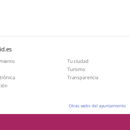
id.es
amiento
Tu ciudad
This
Turismo
Link
link
trónica
Transparencia
to
will
ción
external
open
application.
in
Otras webs del ayuntamiento
a
pop-
up