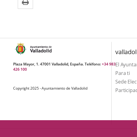
una
externa.
externa.
aplicación
externa.
valladol
El Ayunt
Plaza Mayor, 1. 47001 Valladolid, España. Teléfono:
+34 983
426 100
Para ti
Sede Elec
Copyright 2025 - Ayuntamiento de Valladolid
Participa