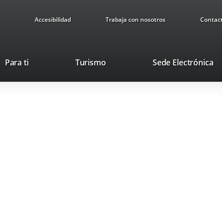
Accesibilidad
Trabaja con nosotros
Contac
This
Li
Para ti
Turismo
Sede Electrónica
link
to
will
ex
open
ap
in
a
pop-
up
window.