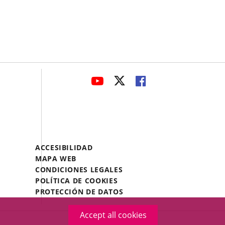
avaHeaderSocial
LINK
LINK
LINK
TO
TO
TO
EXTERNAL
EXTERNAL
EXTERNAL
APPLICATION.
APPLICATION.
APPLICATION.
Menú
ACCESIBILIDAD
Legal
MAPA WEB
Footer
CONDICIONES LEGALES
POLÍTICA DE COOKIES
PROTECCIÓN DE DATOS
Accept all cookies