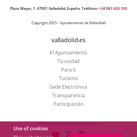
Plaza Mayor, 1. 47001 Valladolid, España. Teléfono:
+34 983 426 100
Copyright 2025 - Ayuntamiento de Valladolid
valladolid.es
El Ayuntamiento
Tu ciudad
Para ti
This
Turismo
link
Link
Sede Electrónica
will
to
Transparencia
open
external
Participación
in
application.
a
Otras webs del ayuntamiento
Use of cookies
pop-
aderSocial
LINK
LINK
LINK