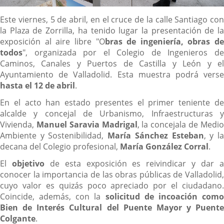
Descripción
Este viernes, 5 de abril, en el cruce de la calle Santiago con
la Plaza de Zorrilla, ha tenido lugar la presentación de la
exposición al aire libre "O
bras de ingeniería, obras de
todos
", organizada por el Colegio de Ingenieros de
Caminos, Canales y Puertos de Castilla y León y el
Ayuntamiento de Valladolid. Esta muestra podrá verse
hasta el 12 de abril
.
En el acto han estado presentes el primer teniente de
alcalde y concejal de Urbanismo, Infraestructuras y
Vivienda,
Manuel Saravia Madrigal
, la concejala de Medi
Ambiente y Sostenibilidad,
María Sánchez Esteban
, y l
decana del Colegio profesional,
María González Corral
.
El
objetivo
de esta exposición es reivindicar y dar 
conocer la importancia de las obras públicas de Valladolid,
cuyo valor es quizás poco apreciado por el ciudadano.
Coincide, además, con la
solicitud de incoación com
Bien de Interés Cultural del Puente Mayor y Puente
Colgante
.