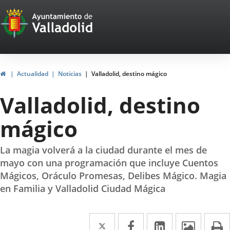
Portal
Saltar al contenido
Web
del
Ayuntamiento
Inicio
Actualidad
Noticias
Valladolid, destino mágico
de
Valladolid, destino
Valladolid
mágico
La magia volverá a la ciudad durante el mes de
mayo con una programación que incluye Cuentos
Mágicos, Oráculo Promesas, Delibes Mágico. Magia
en Familia y Valladolid Ciudad Mágica
Twitter
Enlace
Facebook
Enlace
LinkedIn
Enlace
Imáge
I