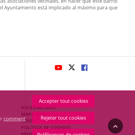
las asociaciones vecinales, en hacer que este barrio
 el Ayuntamiento está implicado al máximo para que
avaHeaderSocial
ENLACE
ENLACE
ENLACE
A
A
A
UNA
UNA
UNA
APLICACIÓN
APLICACIÓN
APLICACIÓN
EXTERNA.
EXTERNA.
EXTERNA.
Accepter tout cookies
Menú
ACCESIBILIDAD
Legal
MAPA WEB
Rejeter tout cookies
ur
comment
Footer
CONDICIONES LEGALES
"Volver
POLÍTICA DE COOKIES
PROTECCIÓN DE DATOS
Préférences de cookies