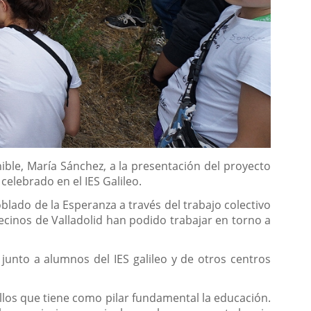
nible, María Sánchez, a la presentación del proyecto
elebrado en el IES Galileo.
lado de la Esperanza a través del trabajo colectivo
vecinos de Valladolid han podido trabajar en torno a
unto a alumnos del IES galileo y de otros centros
illos que tiene como pilar fundamental la educación.