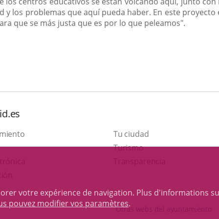
e los centros educativos se están volcando aquí, junto con 
ad y los problemas que aquí pueda haber. En este proyecto
 para que se más justa que es por lo que peleamos".
id.es
amiento
Tu ciudad
Este
Turismo
Enlace
enlace
trónica
Transparencia
a
se
ción
una
abrirá
iorer votre expérience de navigation. Plus d'informations s
aplicación
en
ous pouvez modifier vos paramètres
.
Otras webs del ayuntamiento
externa.
una