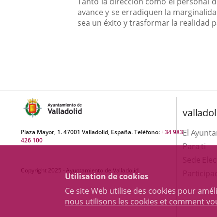
Tanto la dirección como el personal d
avance y se erradiquen la marginalid
sea un éxito y trasformar la realidad
valladol
El Ayunt
Plaza Mayor, 1. 47001 Valladolid, España. Teléfono:
+34 983
426 100
Para ti
Sede Elec
Copyright 2025 - Ayuntamiento de Valladolid
Participa
Utilisation de cookies
Ce site Web utilise des cookies pour amél
nous utilisons les cookies et comment v