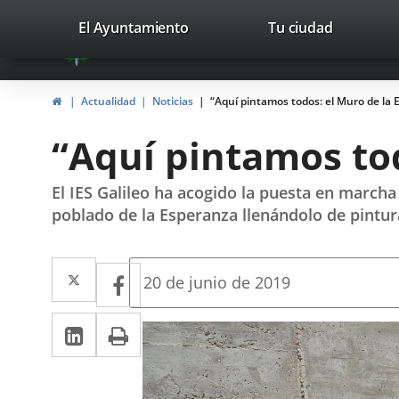
Portal
Saltar al contenido
valladolid.es
El Ayuntamiento
Tu ciudad
avaTop
Web
del
Inicio
Actualidad
Noticias
“Aquí pintamos todos: el Muro de la
Ayuntamiento
“Aquí pintamos tod
de
Valladolid
El IES Galileo ha acogido la puesta en marcha
poblado de la Esperanza llenándolo de pintur
Twitter
Enlace
Facebook
Enlace
Fecha
20 de junio de 2019
de
a
a
la
LinkedIn
Enlace
Imprimir
una
noticia
una
a
aplicación
aplicación
una
externa.
externa.