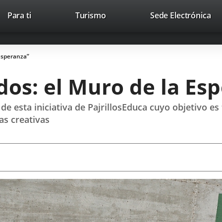
Este
En
Para ti
Turismo
Sede Electrónica
Accesibilidad
Trabaja con nosotros
Contac
enlace
a
se
un
abrirá
apl
 Esperanza”
en
ext
una
os: el Muro de la Es
ventana
nueva.
 de esta iniciativa de PajrillosEduca cuyo objetivo
as creativas