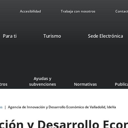
Accesibilidad
Trabaja con nosotros
Contac
This
Li
Para ti
Turismo
Sede Electrónica
link
to
will
ex
open
ap
in
a
pop-
Ayudas y
up
tros
subvenciones
Normativas
Public
window.
os
Agencia de Innovación y Desarrollo Económico de Valladolid, IdeVa
ción y Desarrollo Ec