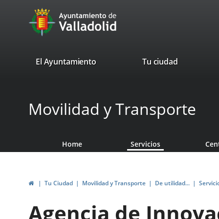
Portal
Jump to content
avaTop
Web
del
Ayuntamiento
valladolid.es
El Ayuntamiento
Tu ciudad
de
Valladolid
Movilidad y Transporte
Home
Servicios
Cen
Home
Tu Ciudad
Movilidad y Transporte
De utilidad...
Servici
Agencia de Innova