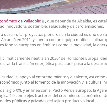
Enlace
Económico de Valladolid
, que depende de Alcaldía, es cata
a
dad innovadora, sostenible, saludable y de cero emisiones.
una
ara desarrollar proyectos pioneros en la ciudad es uno de 
aplicación
 Arrancó en 2011, y cuenta con un equipo multidisciplinar 
externa.
es fondos europeos en ámbitos como la movilidad, la energía
id, climáticamente neutra en 2030" de Horizonte Europa, de
lerar la transición energética para abrir paso a la descarb
 ciudad, el apoyo al emprendimiento y al talento, así como a
conómico junto al fomento de la innovación y la cultura in
del siglo XXI, y en línea con el Pacto Verde europeo, la Ag
ógica 4.0 como ejes tractores del crecimiento económico. U
ades públicas y privadas del tejido productivo local.