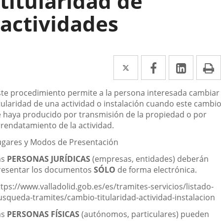
titularidad de
actividades
Twitter
Enlace
Facebook
Enlace
Linked
Enlace
P
a
a
a
escripción
ste procedimiento permite a la persona interesada cambiar 
una
una
una
itularidad de una actividad o instalación cuando este cambi
aplicación
aplicación
aplica
e haya producido por transmisión de la propiedad o por
rrendatamiento de la actividad.
externa.
externa.
extern
ugares y Modos de Presentación
as
PERSONAS JURÍDICAS
(empresas, entidades) deberán
resentar los documentos
SÓLO
de forma electrónica.
tps://www.valladolid.gob.es/es/tramites-servicios/listado-
usqueda-tramites/cambio-titularidad-actividad-instalacion
as
PERSONAS FÍSICAS
(autónomos, particulares) pueden