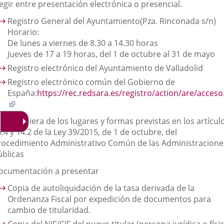
egir entre presentación electrónica o presencial.
Registro General del Ayuntamiento
(Pza. Rinconada s/n)
Horario:
De lunes a viernes de 8.30 a 14.30 horas
Jueves de 17 a 19 horas, del 1 de octubre al 31 de mayo
Registro electrónico del Ayuntamiento de Valladolid
Registro electrónico común del Gobierno de
España:
https://rec.redsara.es/registro/action/are/acceso
Enlace
a
 cualquiera de los lugares y formas previstas en los artícul
una
.4 y 14.2 de la Ley 39/2015, de 1 de octubre, del
aplicación
rocedimiento Administrativo Común de las Administracione
externa.
úblicas
ocumentación a presentar
Copia de autoliquidación de la tasa derivada de la
Ordenanza Fiscal por expedición de documentos para
cambio de titularidad.