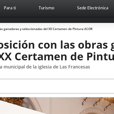
This
Li
Para ti
Turismo
Sede Electrónica
Accesibilidad
Trabaja con nosotros
Contac
link
to
will
ext
open
app
ras ganadoras y seleccionadas del XX Certamen de Pintura ACOR
in
a
sición con las obras
pop-
up
 XX Certamen de Pint
window.
la municipal de la iglesia de Las Francesas