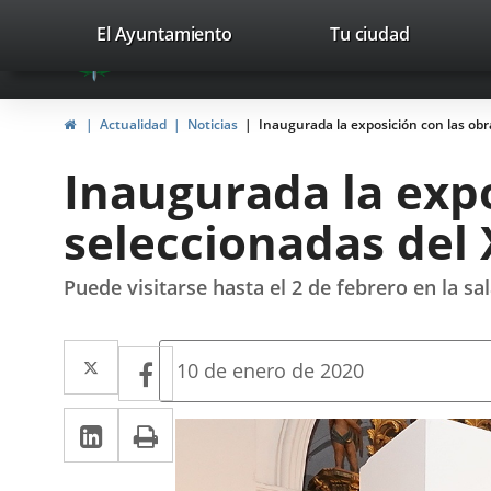
Portal
Jump to content
valladolid.es
El Ayuntamiento
Tu ciudad
avaTop
Web
del
Home
Actualidad
Noticias
Inaugurada la exposición con las ob
Ayuntamiento
Inaugurada la expo
de
seleccionadas del
Valladolid
Puede visitarse hasta el 2 de febrero en la sa
Twitter
Enlace
Facebook
Enlace
Fecha
10 de enero de 2020
de
a
a
la
Linkedin
Enlace
Print
una
noticia
una
a
aplicación
aplicación