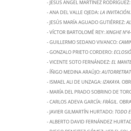
- JESÚS ÁNGEL MARTÍNEZ RODRÍGUEZ
- ANA DEL VALLE OJEDA:
LA INVITACIÓN
- JESÚS MARÍA AGUADO GUTIÉRREZ:
A
- VÍCTOR BARTOLOMÉ REY:
XINGHE Nº4
- GUILLERMO SEDANO VIVANCO:
CAMIN
- GONZALO PRIETO CORDERO:
ECLOSI
- VICENTE SOTO FERNÁNDEZ:
EL MANTE
- ÍÑIGO MEDINA ARAÚJO:
AUTORRETRA
- ISMAEL ALI DE UNZAGA:
IZAKAYA.
OBR
- MARÍA DEL PRADO SOBRINO DE TOR
- CARLOS ADEVA GARCÍA:
FRÁGIL.
OBRA
- JAVIER GILMARTÍN HURTADO:
TODO E
- ALBERTO DAVID FERNÁNDEZ HURTA