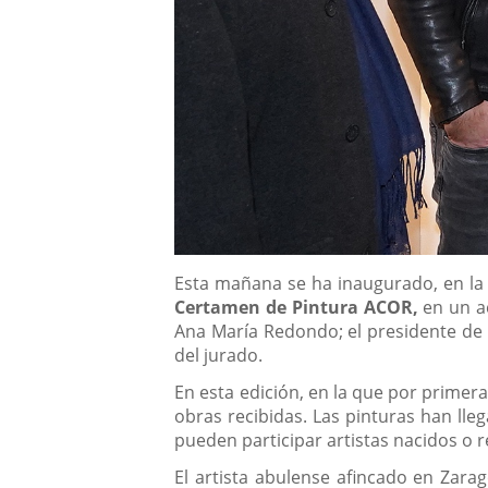
Descripción
Esta mañana se ha inaugurado, en l
Certamen de Pintura ACOR,
en un a
Ana María Redondo; el presidente de l
del jurado.
En esta edición, en la que por primera
obras recibidas. Las pinturas han lle
pueden participar artistas nacidos o 
El artista abulense afincado en Zara