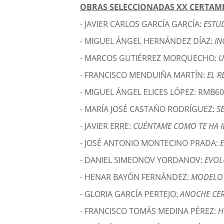
OBRAS SELECCIONADAS
XX
CERTAM
- JAVIER CARLOS GARCÍA GARCÍA:
ESTU
- MIGUEL ÁNGEL HERNÁNDEZ DÍAZ:
IN
- MARCOS GUTIÉRREZ MORQUECHO:
U
- FRANCISCO MENDUIÑA MARTÍN:
EL R
- MIGUEL ÁNGEL ELICES LÓPEZ: RMB60
- MARÍA JOSÉ CASTAÑO RODRÍGUEZ:
S
- JAVIER ERRE:
CUÉNTAME COMO TE HA 
- JOSÉ ANTONIO MONTECINO PRADA:
E
- DANIEL SIMEONOV YORDANOV:
EVOL
- HENAR BAYÓN FERNÁNDEZ:
MODELO 
- GLORIA GARCÍA PERTEJO:
ANOCHE CER
- FRANCISCO TOMÁS MEDINA PÉREZ:
H