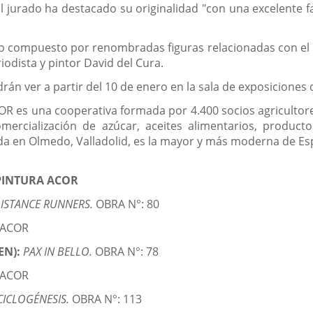
l jurado ha destacado su originalidad "con una excelente f
vo compuesto por renombradas figuras relacionadas con el mu
iodista y pintor David del Cura.
rán ver a partir del 10 de enero en la sala de exposiciones 
R es una cooperativa formada por 4.400 socios agricultores
ercialización de azúcar, aceites alimentarios, producto
ada en Olmedo, Valladolid, es la mayor y más moderna de Es
PINTURA ACOR
ISTANCE RUNNERS.
OBRA N°: 80
 ACOR
EN):
PAX IN BELLO.
OBRA N°: 78
 ACOR
CICLOGÉNESIS.
OBRA N°: 113