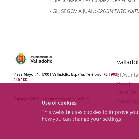
- DIEGO BENEITEZ GÓMEZ:
VER EL SOL 
- GIL SEGOVIA JUAN:
CRECIMIENTO NAT
valladol
El Ayunt
Plaza Mayor, 1. 47001 Valladolid, España. Teléfono:
+34 983
426 100
Para ti
Sede Elec
Copyright 2025 - Ayuntamiento de Valladolid
Participa
Use of cookies
This website uses cookies to improve yo
how you can change your settings
.