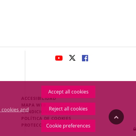
avaHeaderSocial
LINK
LINK
LINK
TO
TO
TO
EXTERNAL
EXTERNAL
EXTERNAL
APPLICATION.
APPLICATION.
APPLICATION.
Accept all cookies
Menú
ACCESIBILIDAD
Legal
MAPA WEB
Reject all cookies
 cookies and
Footer
CONDICIONES LEGALES
"Back
POLÍTICA DE COOKIES
PROTECCIÓN DE DATOS
Cookie preferences
to