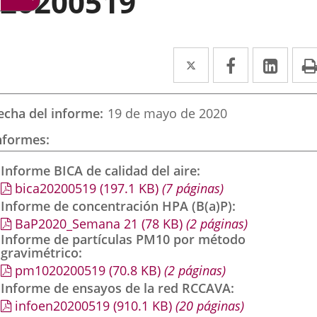
20200519
Twitter
Enlace
Facebook
Enlace
Link
Enla
a
a
a
una
una
una
echa del informe
19 de mayo de 2020
aplicación
aplicación
aplic
nformes
externa.
externa.
exte
Informe BICA de calidad del aire
bica20200519
(197.1
KB
)
(7 páginas)
Informe de concentración HPA (B(a)P)
BaP2020_Semana 21
(78
KB
)
(2 páginas)
Informe de partículas PM10 por método
gravimétrico
pm1020200519
(70.8
KB
)
(2 páginas)
Informe de ensayos de la red RCCAVA
infoen20200519
(910.1
KB
)
(20 páginas)