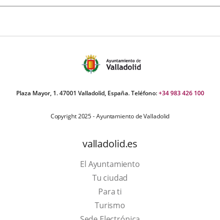
Plaza Mayor, 1. 47001 Valladolid, España. Teléfono:
+34 983 426 100
Copyright 2025 - Ayuntamiento de Valladolid
valladolid.es
El Ayuntamiento
Tu ciudad
Para ti
This
Turismo
link
Link
Sede Electrónica