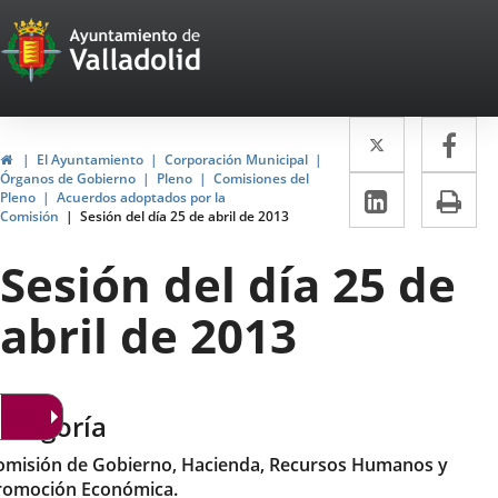
Portal
Jump to content
Web
del
Twitter
Enlace
Fa
Enl
Ayuntamiento
Home
El Ayuntamiento
Corporación Municipal
a
a
Órganos de Gobierno
Pleno
Comisiones del
de
Linkedin
Enlace
Pri
Pleno
Acuerdos adoptados por la
una
un
Comisión
Sesión del día 25 de abril de 2013
a
Valladolid
aplicació
apl
una
Sesión del día 25 de
externa.
ext
aplicaci
abril de 2013
externa.
ategoría
omisión de Gobierno, Hacienda, Recursos Humanos y
romoción Económica.