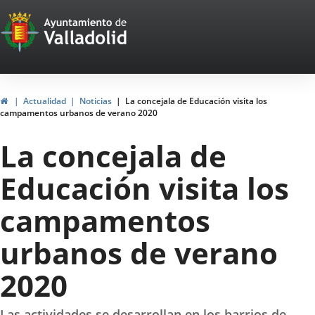
Portal
Saltar al contenido
Web
del
Ayuntamiento
Inicio
Actualidad
Noticias
La concejala de Educación visita los
campamentos urbanos de verano 2020
de
La concejala de
Valladolid
Educación visita los
campamentos
urbanos de verano
2020
Las actividades se desarrollan en los barrios de