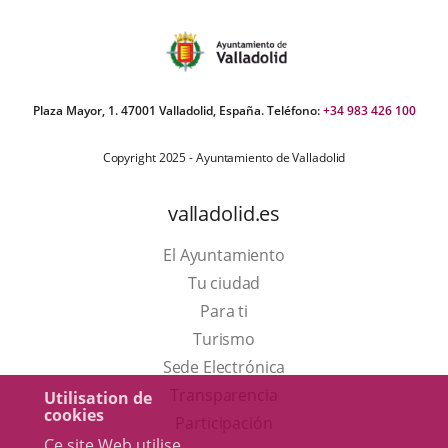
Plaza Mayor, 1. 47001 Valladolid, España. Teléfono:
+34 983 426 100
Copyright 2025 - Ayuntamiento de Valladolid
valladolid.es
El Ayuntamiento
Tu ciudad
Para ti
Este
Turismo
enlace
Enlace
Sede Electrónica
se
a
Transparencia
Utilisation de
cookies
abrirá
una
Participación
Ce site Web utilise