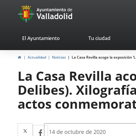
Portal
Saltar al contenido
avaTop
Web
del
Ayuntamiento
valladolid.es
El Ayuntamiento
Tu ciudad
de
Inicio
Actualidad
Noticias
La Casa Revilla acoge la exposición 
Valladolid
La Casa Revilla ac
Delibes). Xilograf
actos conmemorati
Twitter
Enlace
Facebook
Enlace
Fecha
14 de octubre de 2020