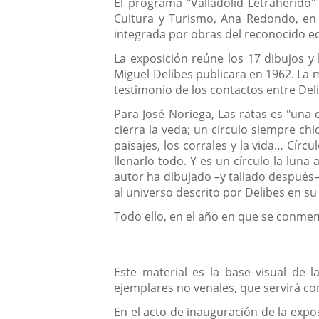
Descripción
El programa "Valladolid Letraherido"
Cultura y Turismo, Ana Redondo, en la
integrada por obras del reconocido edi
La exposición reúne los 17 dibujos y l
Miguel Delibes publicara en 1962. La 
testimonio de los contactos entre Deli
Para José Noriega, Las ratas es "una d
cierra la veda; un círculo siempre chi
paisajes, los corrales y la vida… Círc
llenarlo todo. Y es un círculo la lun
autor ha dibujado –y tallado después–
al universo descrito por Delibes en su
Todo ello, en el año en que se conmem
Este material es la base visual de 
ejemplares no venales, que servirá co
En el acto de inauguración de la expo