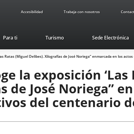
Accesibilidad
Trabaja con nosotros
Contac
Este
En
Para ti
Turismo
Sede Electrónica
enlace
a
se
u
‘Las Ratas (Miguel Delibes). Xilografías de José Noriega” enmarcada en los act
abrirá
ap
en
ex
oge la exposición ‘Las
una
ventana
ías de José Noriega” 
nueva.
vos del centenario d