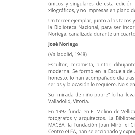
únicos y singulares de esta edició
xilográficos, y no impresas en plano d
Un tercer ejemplar, junto a los tacos 
la Biblioteca Nacional, para ser inco
Noriega, canalizada durante un cuarto d
José Noriega
(Valladolid, 1948)
Escultor, ceramista, pintor, dibujan
moderna. Se formó en la Escuela de Ar
honesto, lo han acompañado día tras d
serias y la ocasión lo requiere. No si
Su "mirada de niño pobre" lo ha lleva
Valladolid, Vitoria.
En 1992 funda en El Molino de Velliza
fotógrafos y arquitectos. La Bibliote
MACBA, la Fundación Joan Miró, el Cí
Centro eLEA, han seleccionado y expues