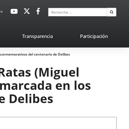
avaHeaderSocial
Enlace
Enlace
Enlace
Recherche
to
Recherch
a
a
a
una
una
una
aplicación
aplicación
aplicación
lace
Transparencia
Participación
externa.
externa.
externa.
na
os conmemorativos del centenario de Delibes
licación
terna.
 Ratas (Miguel
enmarcada en los
e Delibes