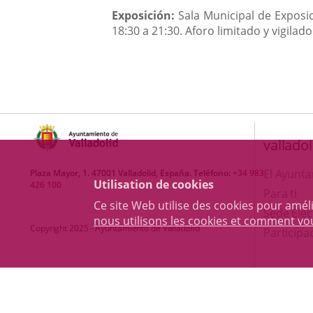
Exposición:
Sala Municipal de Exposic
18:30 a 21:30. Aforo limitado y vigilad
valladol
El Ayunt
Plaza Mayor, 1. 47001 Valladolid, España. Teléfono:
+34 983
Utilisation de cookies
426 100
Para ti
Ce site Web utilise des cookies pour amél
Sede Elec
nous utilisons les cookies et comment v
Copyright 2025 - Ayuntamiento de Valladolid
Participa