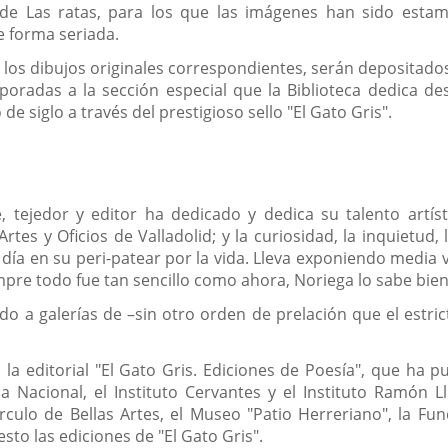
n de Las ratas, para los que las imágenes han sido est
e forma seriada.
y los dibujos originales correspondientes, serán depositados
rporadas a la sección especial que la Biblioteca dedica de
e siglo a través del prestigioso sello "El Gato Gris".
te, tejedor y editor ha dedicado y dedica su talento artís
tes y Oficios de Valladolid; y la curiosidad, la inquietud,
ía en su peri-patear por la vida. Lleva exponiendo media vi
empre todo fue tan sencillo como ahora, Noriega lo sabe bien
do a galerías de –sin otro orden de prelación que el estri
 la editorial "El Gato Gris. Ediciones de Poesía", que ha p
ca Nacional, el Instituto Cervantes y el Instituto Ramón Ll
rculo de Bellas Artes, el Museo "Patio Herreriano", la Fu
to las ediciones de "El Gato Gris".