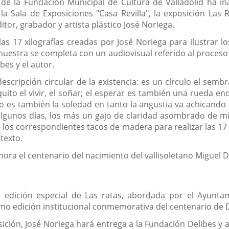
 de la Fundación Municipal de Cultura de Valladolid ha i
 Sala de Exposiciones "Casa Revilla", la exposición Las Ra
tor, grabador y artista plástico José Noriega.
as 17 xilografías creadas por José Noriega para ilustrar lo
muestra se completa con un audiovisual referido al proceso
bes y el autor.
escripción circular de la existencia: es un círculo el sembr
quito el vivir, el soñar; el esperar es también una rueda e
ulo es también la soledad en tanto la angustia va achicando 
a algunos días, los más un gajo de claridad asombrado de mi
 los correspondientes tacos de madera para realizar las 17
 texto.
ora el centenario del nacimiento del vallisoletano Miguel D
la edición especial de Las ratas, abordada por el Ayunt
mo edición institucional conmemorativa del centenario de D
sición, José Noriega hará entrega a la Fundación Delibes y