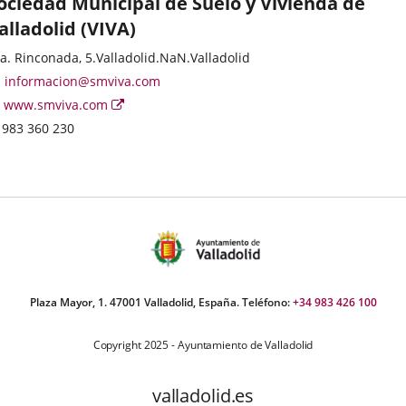
ociedad Municipal de Suelo y Vivienda de
alladolid (VIVA)
ategoría
stal
a. Rinconada, 5.
Valladolid.
NaN.
Valladolid
dress
Email
informacion@smviva.com
Web
Enlace
www.smviva.com
a
Phones
983 360 230
una
aplicación
externa.
Plaza Mayor, 1. 47001 Valladolid, España. Teléfono:
+34 983 426 100
Copyright 2025 - Ayuntamiento de Valladolid
valladolid.es