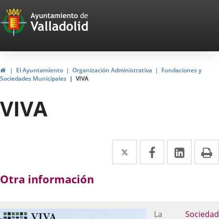
Portal
Jump to content
Web
del
Ayuntamiento
Home
El Ayuntamiento
Organización Administrativa
Fundaciones y
Sociedades Municipales
VIVA
de
VIVA
Valladolid
Twitter
Enlace
Facebook
Enlace
Linked
Enlace
P
a
a
a
Otra información
una
una
una
aplicación
aplicación
aplica
externa.
externa.
extern
La
Sociedad